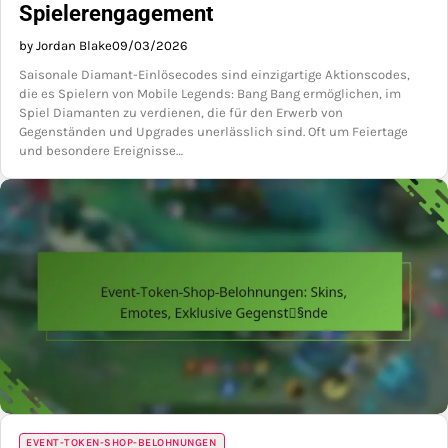
Spielerengagement
by Jordan Blake
09/03/2026
Saisonale Diamant-Einlösecodes sind einzigartige Aktionscodes,
die es Spielern von Mobile Legends: Bang Bang ermöglichen, im
Spiel Diamanten zu verdienen, die für den Erwerb von
Gegenständen und Upgrades unerlässlich sind. Oft um Feiertage
und besondere Ereignisse…
EVENT-TOKEN-SHOP-BELOHNUNGEN