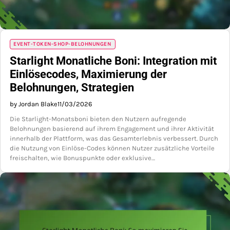
EVENT-TOKEN-SHOP-BELOHNUNGEN
Starlight Monatliche Boni: Integration mit
Einlösecodes, Maximierung der
Belohnungen, Strategien
by Jordan Blake
11/03/2026
Die Starlight-Monatsboni bieten den Nutzern aufregende
Belohnungen basierend auf ihrem Engagement und ihrer Aktivität
innerhalb der Plattform, was das Gesamterlebnis verbessert. Durch
die Nutzung von Einlöse-Codes können Nutzer zusätzliche Vorteile
freischalten, wie Bonuspunkte oder exklusive…