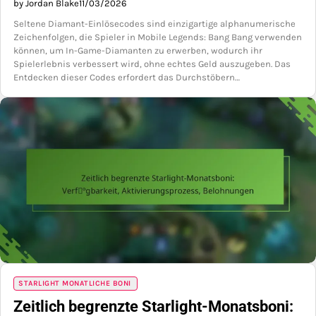
by Jordan Blake
11/03/2026
Seltene Diamant-Einlösecodes sind einzigartige alphanumerische
Zeichenfolgen, die Spieler in Mobile Legends: Bang Bang verwenden
können, um In-Game-Diamanten zu erwerben, wodurch ihr
Spielerlebnis verbessert wird, ohne echtes Geld auszugeben. Das
Entdecken dieser Codes erfordert das Durchstöbern…
STARLIGHT MONATLICHE BONI
Zeitlich begrenzte Starlight-Monatsboni: