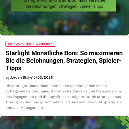
STARLIGHT MONATLICHE BONI
Starlight Monatliche Boni: So maximieren
Sie die Belohnungen, Strategien, Spieler-
Tipps
by Jordan Blake
10/03/2026
Die Starlight-Monatsboni bieten den Spielern jeden Monat
aufregende Belohnungen, darunter Geldanreize und Freispiele, um
das Engagement und die Loyalität zu steigern. Durch strategisches
Timing bei der Inanspruchnahme, die Auswahl der richtigen Spiele
und das Management…